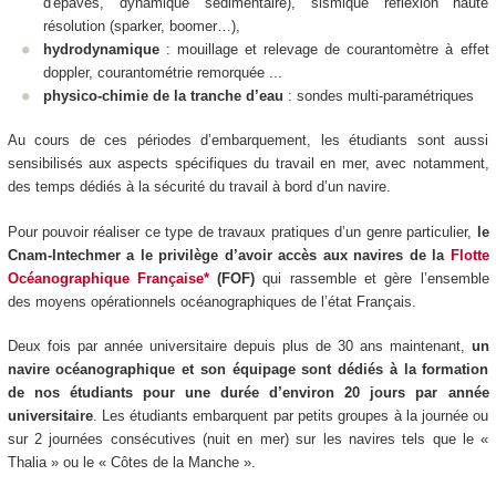
d'épaves, dynamique sédimentaire), sismique réflexion haute
résolution (sparker, boomer…),
hydrodynamique
: mouillage et relevage de courantomètre à effet
doppler, courantométrie remorquée ...
physico-chimie de la tranche d’eau
: sondes multi-paramétriques
Au cours de ces périodes d’embarquement, les étudiants sont aussi
sensibilisés aux aspects spécifiques du travail en mer, avec notamment,
des temps dédiés à la sécurité du travail à bord d’un navire.
Pour pouvoir réaliser ce type de travaux pratiques d’un genre particulier,
le
Cnam-Intechmer a le privilège d’avoir accès aux navires de la
Flotte
Océanographique Française*
(FOF)
qui rassemble et gère l’ensemble
des moyens opérationnels océanographiques de l’état Français.
Deux fois par année universitaire depuis plus de 30 ans maintenant,
un
navire océanographique et son équipage sont dédiés à la formation
de nos étudiants pour une durée d’environ 20 jours par année
universitaire
. Les étudiants embarquent par petits groupes à la journée ou
sur 2 journées consécutives (nuit en mer) sur les navires tels que le «
Thalia » ou le « Côtes de la Manche ».