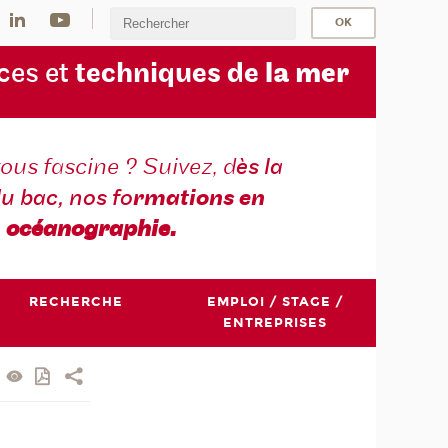
ces et
techniques de
la mer
ous fascine ? Suivez, d
ès la
du bac, nos fo
rmations en
océanographie.
RECHERCHE
EMPLOI / STAGE /
ENTREPRISES