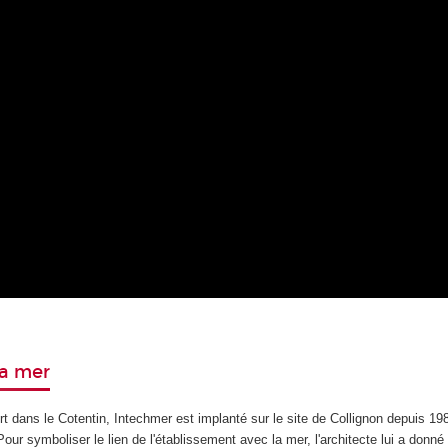
a mer
t dans le Cotentin, Intechmer est implanté sur le site de Collignon depuis 19
Pour symboliser le lien de l'établissement avec la mer, l'architecte lui a donné