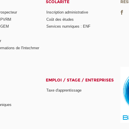
SCOLARITÉ
RÉS
rospecteur
Inscription administrative
e PVRM
Coût des études
e GEM
Services numriques : ENF
r
rmations de l'Intechmer
EMPLOI / STAGE / ENTREPRISES
Taxe d'apprentissage
hniques