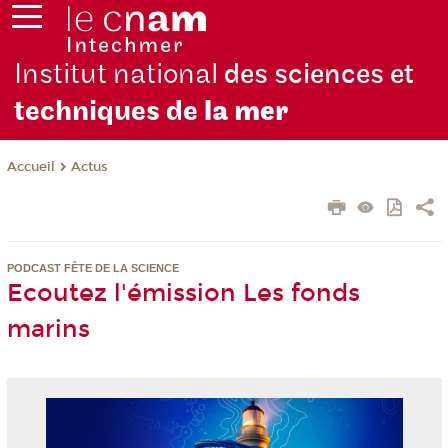
Institut national
des sciences et
techniques de
la mer
Actus
Accueil
PODCAST FÊTE DE LA SCIENCE
Ecoutez l'émission Les fonds
marins