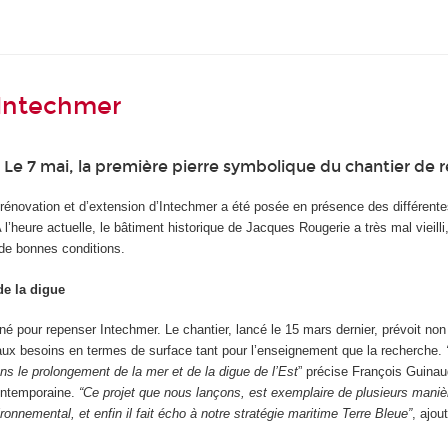
 Intechmer
 Le 7 mai, la première pierre symbolique du chantier de 
de rénovation et d’extension d’Intechmer a été posée en présence des différente
A l’heure actuelle, le bâtiment historique de Jacques Rougerie a très mal vieil
s de bonnes conditions.
de la digue
é pour repenser Intechmer. Le chantier, lancé le 15 mars dernier, prévoit non
aux besoins en termes de surface tant pour l’enseignement que la recherche.
s le prolongement de la mer et de la digue de l’Est
” précise François Guinau
contemporaine.
“Ce projet que nous lançons, est exemplaire de plusieurs manières
onnemental, et enfin il fait écho à notre stratégie maritime Terr
e Bleue”
, ajou