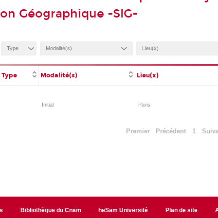
ion Géographique -SIG-
Type
Modalité(s)
Lieu(x)
Initial
Paris
Premier
Précédent
1
Suiv
s
Bibliothèque du Cnam
heSam Université
Plan de site