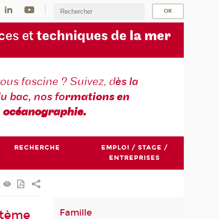
ces et
techniques de
la mer
ous fascine ? Suivez, d
ès la
du bac, nos fo
rmations en
océanographie.
RECHERCHE
EMPLOI / STAGE /
ENTREPRISES
Famille
stème