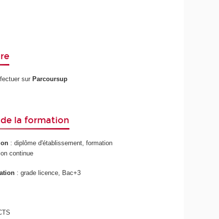
re
ffectuer sur
Parcoursup
de la formation
ion
: diplôme d'établissement, formation
tion continue
ation
: grade licence, Bac+3
CTS