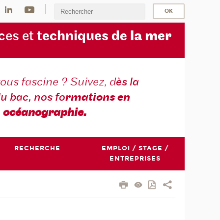
ces et
techniques de
la mer
ous fascine ? Suivez, d
ès la
du bac, nos fo
rmations en
océanographie.
RECHERCHE
EMPLOI / STAGE /
ENTREPRISES