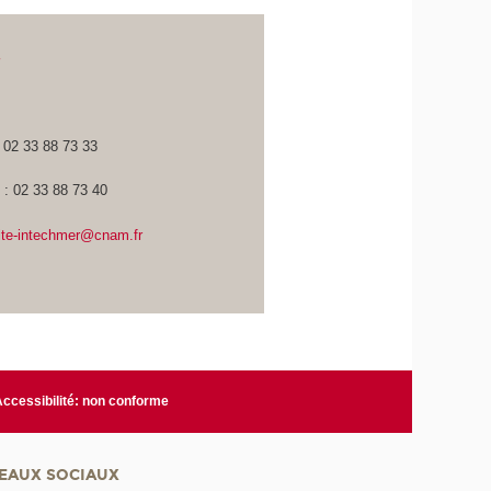
t
: 02 33 88 73 33
é : 02 33 88 73 40
rite-intechmer@cnam.fr
Accessibilité: non conforme
EAUX SOCIAUX