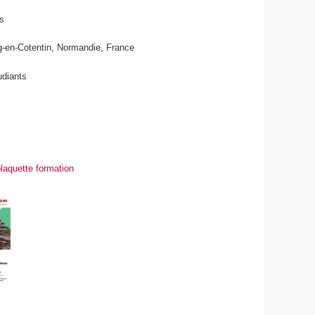
s
g-en-Cotentin, Normandie, France
udiants
laquette formation