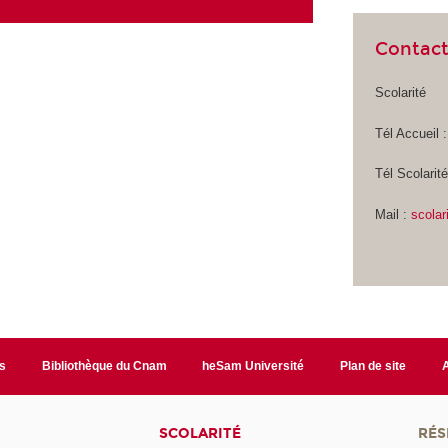
Contac
Scolarité
Tél Accueil 
Tél Scolarit
Mail :
scola
s
Bibliothèque du Cnam
heSam Université
Plan de site
SCOLARITÉ
RÉS