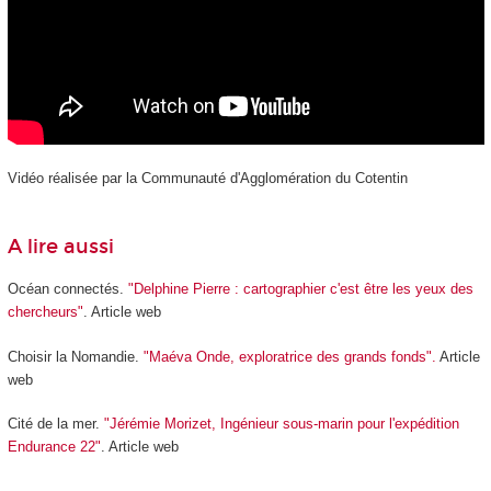
Vidéo réalisée par la Communauté d'Agglomération du Cotentin
A lire aussi
Océan connectés.
"Delphine Pierre : cartographier c'est être les yeux des
chercheurs"
. Article web
Choisir la Nomandie.
"Maéva Onde, exploratrice des grands fonds".
Article
web
Cité de la mer.
"Jérémie Morizet, Ingénieur sous-marin pour l'expédition
Endurance 22"
. Article web