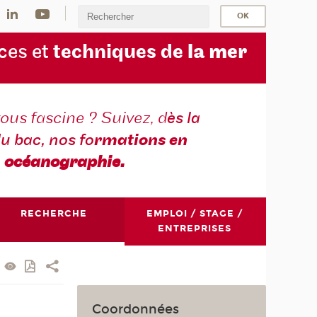
ces et
techniques de
la mer
ous fascine ? Suivez, d
ès la
du bac, nos fo
rmations en
océanographie.
RECHERCHE
EMPLOI / STAGE /
ENTREPRISES
Coordonnées