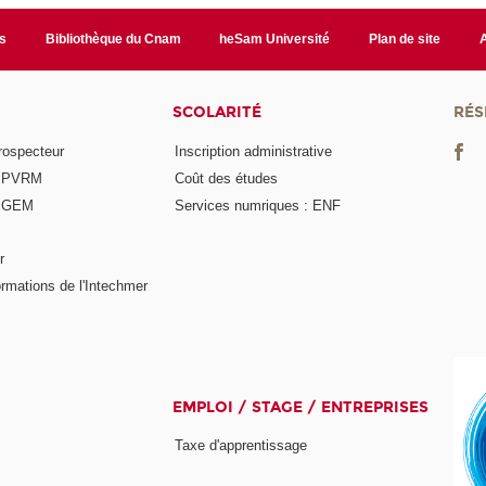
s
Bibliothèque du Cnam
heSam Université
Plan de site
SCOLARITÉ
RÉS
rospecteur
Inscription administrative
e PVRM
Coût des études
e GEM
Services numriques : ENF
r
rmations de l'Intechmer
EMPLOI / STAGE / ENTREPRISES
Taxe d'apprentissage