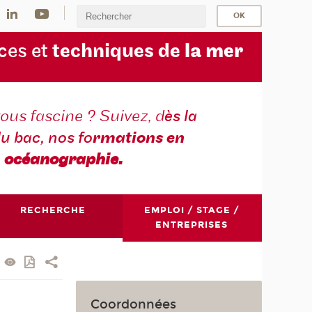
ces et
techniques de
la mer
ous fascine ? Suivez, d
ès la
du bac, nos fo
rmations en
océanographie.
RECHERCHE
EMPLOI / STAGE /
ENTREPRISES
Coordonnées