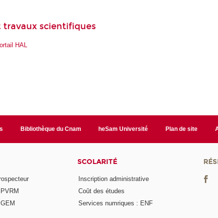
 travaux scientifiques
ortail HAL
s
Bibliothèque du Cnam
heSam Université
Plan de site
SCOLARITÉ
RÉS
rospecteur
Inscription administrative
e PVRM
Coût des études
e GEM
Services numriques : ENF