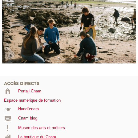
ACCÈS DIRECTS
Portail Cnam
Espace numérique de formation
Handi'cnam
Cnam blog
Musée des arts et métiers
La boutique du Cnam