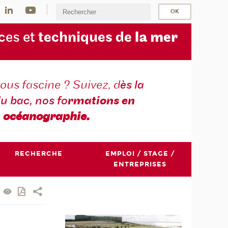
ces et
techniques de
la mer
ous fascine ? Suivez, d
ès la
du bac, nos fo
rmations en
océanographie.
RECHERCHE
EMPLOI / STAGE /
ENTREPRISES