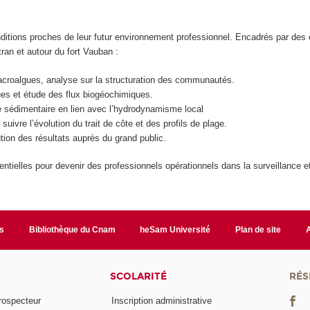
ditions proches de leur futur environnement professionnel. Encadrés par des
stran et autour du fort Vauban :
macroalgues, analyse sur la structuration des communautés.
es et étude des flux biogéochimiques.
re sédimentaire en lien avec l’hydrodynamisme local
ivre l’évolution du trait de côte et des profils de plage.
tution des résultats auprès du grand public.
ielles pour devenir des professionnels opérationnels dans la surveillance et
s
Bibliothèque du Cnam
heSam Université
Plan de site
SCOLARITÉ
RÉS
rospecteur
Inscription administrative