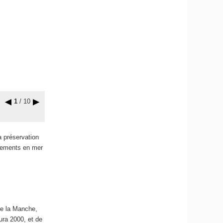
1
/ 10
a préservation
quements en mer
de la Manche,
tura 2000, et de