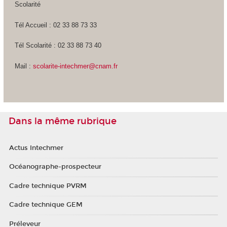
Scolarité
Tél Accueil : 02 33 88 73 33
Tél Scolarité : 02 33 88 73 40
Mail :
scolarite-intechmer@cnam.fr
Dans la même rubrique
Actus Intechmer
Océanographe-prospecteur
Cadre technique PVRM
Cadre technique GEM
Préleveur