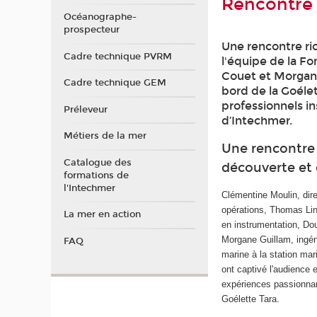
Rencontre 
Océanographe-
prospecteur
Une rencontre ri
Cadre technique PVRM
l'équipe de la F
Couet et Morgane
Cadre technique GEM
bord de la Goéle
professionnels i
Préleveur
d’Intechmer.
Métiers de la mer
Une rencontre 
Catalogue des
découverte et
formations de
l'Intechmer
Clémentine Moulin, dire
opérations, Thomas Lin
La mer en action
en instrumentation, Do
Morgane Guillam, ingén
FAQ
marine à la station ma
ont captivé l'audience 
expériences passionnan
Goélette Tara.