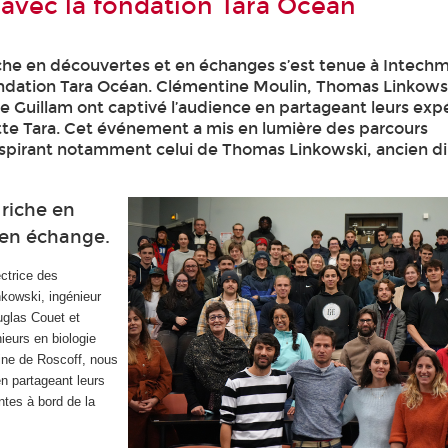
avec la fondation Tara Océan
che en découvertes et en échanges s’est tenue à Intech
ondation Tara Océan. Clémentine Moulin, Thomas Linkows
 Guillam ont captivé l’audience en partageant leurs exp
tte Tara. Cet événement a mis en lumière des parcours
nspirant notamment celui de Thomas Linkowski, ancien 
riche en
 en échange.
ctrice des
kowski, ingénieur
uglas Couet et
ieurs en biologie
rine de Roscoff, nous
en partageant leurs
tes à bord de la