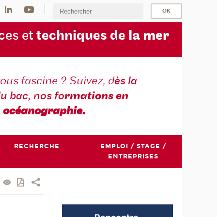
ces et
techniques de
la mer
ous fascine ? Suivez, d
ès la
du bac, nos fo
rmations en
océanographie.
RECHERCHE
EMPLOI / STAGE /
ENTREPRISES