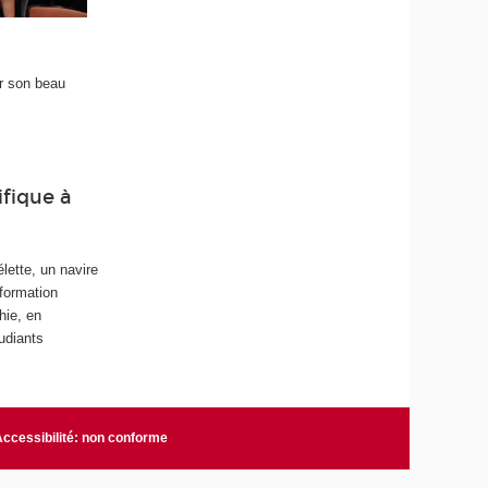
r son beau
fique à
lette, un navire
 formation
hie, en
udiants
Accessibilité: non conforme