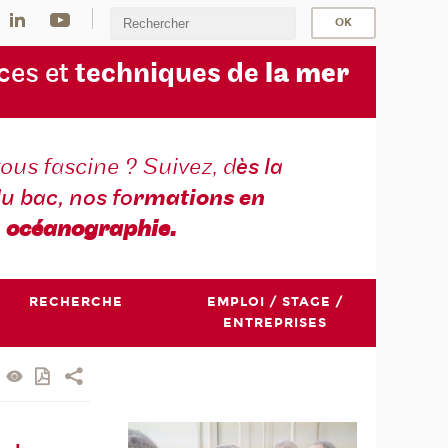
ces et
techniques de
la mer
ous fascine ? Suivez, d
ès la
du bac, nos fo
rmations en
océanographie.
RECHERCHE
EMPLOI / STAGE /
ENTREPRISES