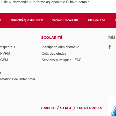
e Lisieux Normandie & le ferme aquaponique Cultiver demain
s
Bibliothèque du Cnam
heSam Université
Plan de site
SCOLARITÉ
RÉS
rospecteur
Inscription administrative
e PVRM
Coût des études
e GEM
Services numriques : ENF
r
rmations de l'Intechmer
EMPLOI / STAGE / ENTREPRISES