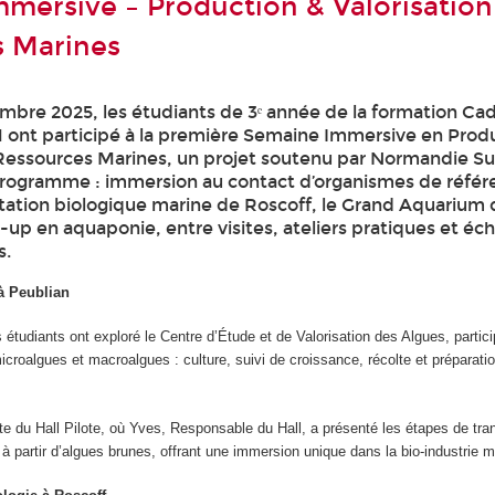
mersive – Production & Valorisation
s Marines
mbre 2025, les étudiants de 3ᵉ année de la formation Ca
ont participé à la première Semaine Immersive en Produ
 Ressources Marines, un projet soutenu par Normandie Su
rogramme : immersion au contact d’organismes de référe
Station biologique marine de Roscoff, le Grand Aquarium 
-up en aquaponie, entre visites, ateliers pratiques et é
s.
à Peublian
 étudiants ont exploré le Centre d’Étude et de Valorisation des Algues, partic
icroalgues et macroalgues : culture, suivi de croissance, récolte et préparati
ite du Hall Pilote, où Yves, Responsable du Hall, a présenté les étapes de tra
s à partir d’algues brunes, offrant une immersion unique dans la bio-industrie 