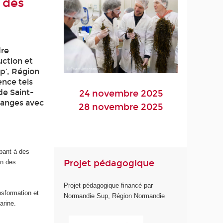
 des
dre
ction et
p’, Région
nce tels
de Saint-
24 novembre 2025
changes avec
28 novembre 2025
ipant à des
Projet pédagogique
on des
Projet pédagogique financé par
nsformation et
Normandie Sup, Région Normandie
marine.