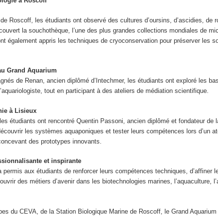
ologie à Roscoff
 de Roscoff, les étudiants ont observé des cultures d’oursins, d’ascidies, de 
couvert la souchothèque, l’une des plus grandes collections mondiales de mi
ont également appris les techniques de cryoconservation pour préserver les 
 au Grand Aquarium
nés de Renan, ancien diplômé d’Intechmer, les étudiants ont exploré les bas
’aquariologiste, tout en participant à des ateliers de médiation scientifique.
ie à Lisieux
les étudiants ont rencontré Quentin Passoni, ancien diplômé et fondateur de l
découvrir les systèmes aquaponiques et tester leurs compétences lors d’un ate
oncevant des prototypes innovants.
sionnalisante et inspirante
a permis aux étudiants de renforcer leurs compétences techniques, d’affiner le
ouvrir des métiers d’avenir dans les biotechnologies marines, l’aquaculture, l’
ipes du CEVA, de la Station Biologique Marine de Roscoff, le Grand Aquarium