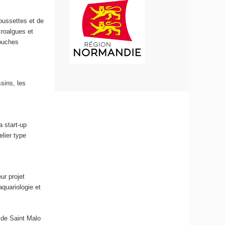
roussettes et de
croalgues et
souches
sins, les
a start-up
lier type
ur projet
aquariologie et
 de Saint Malo