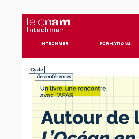
INTECHMER
FORMATIONS
ent
ra
es
de la
hiques
ur