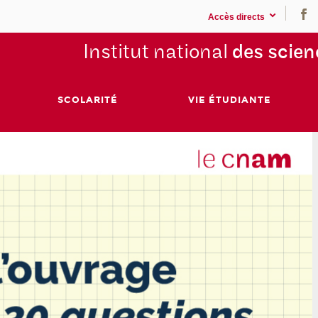
Accès directs
Institut national
des scien
SCOLARITÉ
VIE ÉTUDIANTE