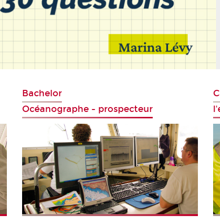
Bachelor
C
Océanographe - prospecteur
l