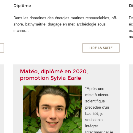
Diplôme
D
Dans les domaines des énergies marines renouvelables, off-
Da
shore, bathymétrie, dragage en mer, archéologie sous
éc
marine…
éc
ma
LIRE LA SUITE
Matéo, diplômé en 2020,
promotion Sylvia Earle
"Après une
mise à niveau
scientifique
précédée d'un
bac ES, je
souhaitais
intégrer
Intechmer car je