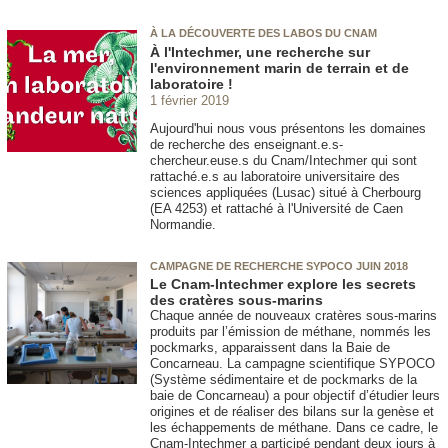
À LA DÉCOUVERTE DES LABOS DU CNAM
À l'Intechmer, une recherche sur
l'environnement marin de terrain et de
laboratoire !
1 février 2019
Aujourd'hui nous vous présentons les domaines
de recherche des enseignant.e.s-
chercheur.euse.s du Cnam/Intechmer qui sont
rattaché.e.s au laboratoire universitaire des
sciences appliquées (Lusac) situé à Cherbourg
(EA 4253) et rattaché à l'Université de Caen
Normandie.
CAMPAGNE DE RECHERCHE SYPOCO JUIN 2018
Le Cnam-Intechmer explore les secrets
des cratères sous-marins
Chaque année de nouveaux cratères sous-marins
produits par l’émission de méthane, nommés les
pockmarks, apparaissent dans la Baie de
Concarneau. La campagne scientifique SYPOCO
(Système sédimentaire et de pockmarks de la
baie de Concarneau) a pour objectif d’étudier leurs
origines et de réaliser des bilans sur la genèse et
les échappements de méthane. Dans ce cadre, le
Cnam-Intechmer a participé pendant deux jours à