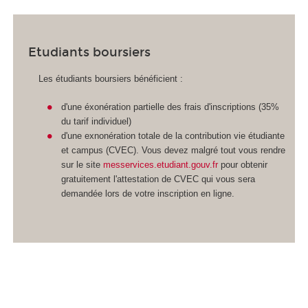
Etudiants boursiers
Les étudiants boursiers bénéficient :
d'une éxonération partielle des frais d'inscriptions (35%
du tarif individuel)
d'une exnonération totale de la contribution vie étudiante
et campus (CVEC). Vous devez malgré tout vous rendre
sur le site
messervices.etudiant.gouv.fr
pour obtenir
gratuitement l'attestation de CVEC qui vous sera
demandée lors de votre inscription en ligne.