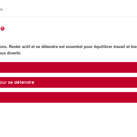
ve
ve
ns. Rester actif et se détendre est essentiel pour équilibrer travail et 
us divertir.
 pour se détendre